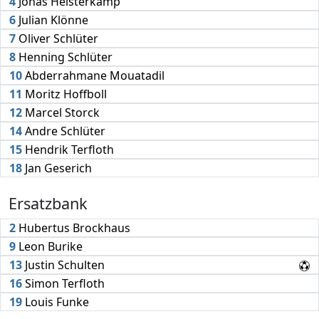
4
Jonas Heisterkamp
6
Julian Klönne
7
Oliver Schlüter
8
Henning Schlüter
10
Abderrahmane Mouatadil
11
Moritz Hoffboll
12
Marcel Storck
14
Andre Schlüter
15
Hendrik Terfloth
18
Jan Geserich
Ersatzbank
2
Hubertus Brockhaus
9
Leon Burike
13
Justin Schulten
16
Simon Terfloth
19
Louis Funke