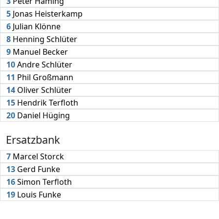
3
Peter Häming
5
Jonas Heisterkamp
6
Julian Klönne
8
Henning Schlüter
9
Manuel Becker
10
Andre Schlüter
11
Phil Großmann
14
Oliver Schlüter
15
Hendrik Terfloth
20
Daniel Hüging
Ersatzbank
7
Marcel Storck
13
Gerd Funke
16
Simon Terfloth
19
Louis Funke