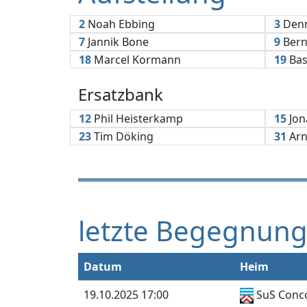
2
Noah Ebbing
3
Denn
7
Jannik Bone
9
Bern
18
Marcel Kormann
19
Bas
Ersatzbank
12
Phil Heisterkamp
15
Jon
23
Tim Döking
31
Arn
letzte Begegnun
Datum
Heim
19.10.2025 17:00
SuS Conco