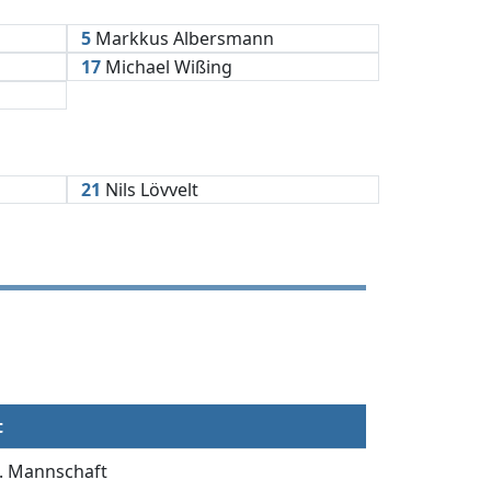
5
Markkus Albersmann
17
Michael Wißing
21
Nils Lövvelt
t
. Mannschaft