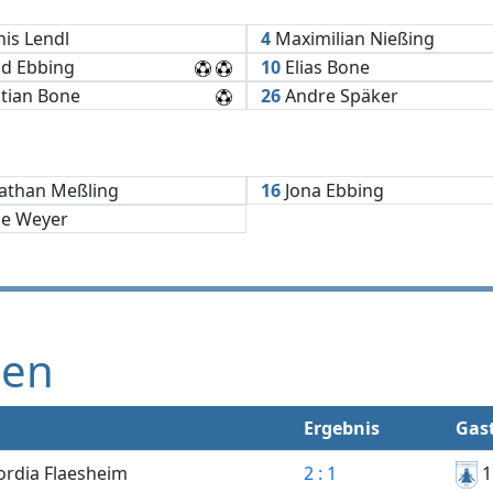
is Lendl
4
Maximilian Nießing
d Ebbing
10
Elias Bone
tian Bone
26
Andre Späker
athan Meßling
16
Jona Ebbing
e Weyer
gen
Ergebnis
Gas
rdia Flaesheim
2 : 1
1