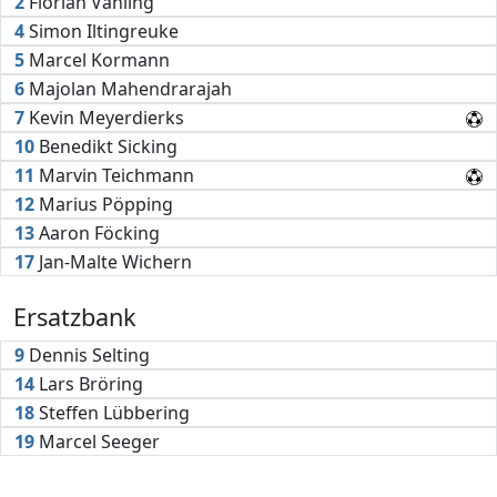
2
Florian Vahling
4
Simon Iltingreuke
5
Marcel Kormann
6
Majolan Mahendrarajah
7
Kevin Meyerdierks
10
Benedikt Sicking
11
Marvin Teichmann
12
Marius Pöpping
13
Aaron Föcking
17
Jan-Malte Wichern
Ersatzbank
9
Dennis Selting
14
Lars Bröring
18
Steffen Lübbering
19
Marcel Seeger