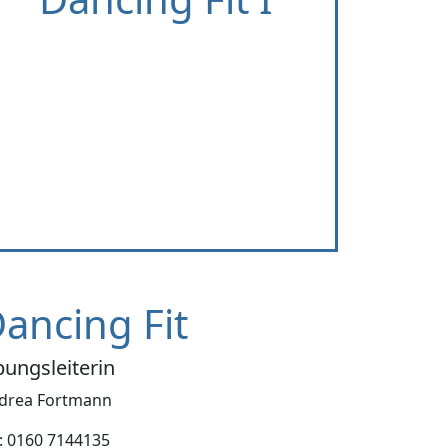
Fit
ancing Fit
ungsleiterin
drea Fortmann
l: 0160 7144135