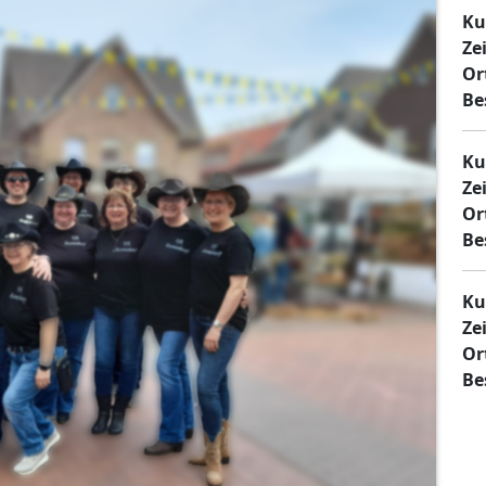
Ku
Zei
Or
Be
Ku
Zei
Or
Be
Ku
Zei
Or
Be