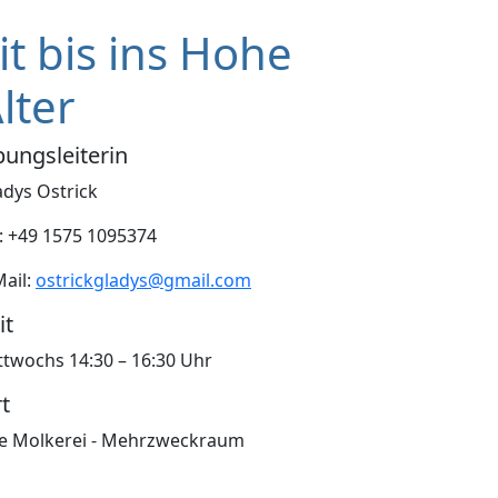
it bis ins Hohe
lter
ungsleiterin
adys Ostrick
l: +49 1575 1095374
Mail:
ostrickgladys@gmail.com
it
ttwochs 14:30 – 16:30 Uhr
rt
te Molkerei - Mehrzweckraum