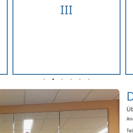
D
Üb
An
Te