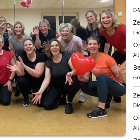
E-
Ze
Di
Or
Al
Be
Gr
Ze
Di
O
Al