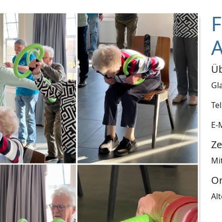
F
A
Üb
Gl
Te
E-
Ze
Mi
O
Al